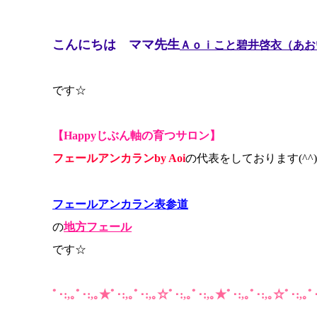
こんにちは ママ先生
Ａｏｉこと碧井啓衣（あお
です☆
【Happyじぶん軸の育つサロン】
フェールアンカランby Aoi
の代表をしております(^^)
フェールアンカラン表参道
の
地方フェール
です☆
ﾟ･:,｡ﾟ･:,｡★ﾟ･:,｡ﾟ･:,｡☆ﾟ･:,｡ﾟ･:,｡★ﾟ･:,｡ﾟ･:,｡☆ﾟ･:,｡ﾟ