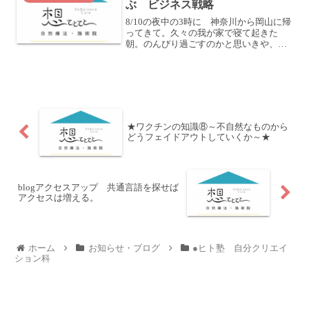
ぶ ビジネス戦略
8/10の夜中の3時に 神奈川から岡山に帰
ってきて。久々の我が家で寝て起きた
朝。のんびり過ごすのかと思いきや、旦
那さんがなにやらプランを考えてくれて
いて(^^)「おいしい骨付鳥を食べに行こ
う！」ということで 香川県 丸亀駅
の 一鶴本店に行く...
★ワクチンの知識⑧～不自然なものから
どうフェイドアウトしていくか～★
blogアクセスアップ 共通言語を探せば
アクセスは増える。
ホーム
お知らせ・ブログ
●ヒト塾 自分クリエイ
ション科