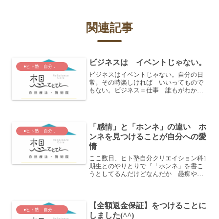
関連記事
ビジネスは イベントじゃない。
●ヒト塾 自分クリエイション科
ビジネスはイベントじゃない。自分の日
常。その時楽しければ いいってもので
もない。ビジネス＝仕事 誰もがわかっ
ていることだけれど。でも 「ビジネ
ス」という カタカナ・・・いや、英語
かｗとにかく 表記が 変わったことで
イベント的要素（華やかさ ...
「感情」と「ホンネ」の違い ホ
●ヒト塾 自分クリエイション科
ンネを見つけることが自分への愛
情
ここ数日、ヒト塾自分クリエイション科1
期生とのやりとりで『「ホンネ」を書こ
うとしてるんだけどなんだか 愚痴や悪
口大会になりそうで・・・』という質問
が出ました。数人から。うん そこ 難
しいし はき違えてる人もいるかなと感
【全額返金保証】をつけることに
じます。実は「ホンネ」...
●ヒト塾 自分クリエイション科
しました(^^)