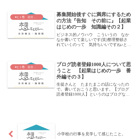
緒にお茶させてもらったんですが。そし
たら すごく話しやすくて素敵な方で。
募集開始後すぐに満席にするため
あとからブログやフェイス...
●ヒト塾 自分クリエイション科
の方法『告知 その前に』【起業
はじめの一歩 知識編その２】
ビジネス的ノウハウ こういうの なか
なか書いてて楽しいです(笑)整理整頓さ
れていくのって 気持ちいいですね♪とい
うことで 本題フェイスブックでとても
多いこのような投稿「募集開始後1時間
で お席半分以上 うまってしまいまし
ブログ読者登録1000人について思
た！！！」かたや 自...
●ヒト塾 自分クリエイション科
うこと 【起業はじめの一歩 番
外編その３】
生徒さんと たまたまこの話になったの
で。書いておこうと思います。【ブログ
読者登録1000人】というのはブログなど
で発信したり 起業して自分を知っても
らったりするためにやることが必要
と よく言われている項目です。簡単に
言うと自分から 100...
小学校の行事を見学して感じたこと。