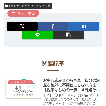
●ヒト塾 自分クリエイション科
シェアする
関連記事
お申し込み０から卒業！自分の講
●ヒト塾 自分クリエイション科
座を絶対に不開催にしない方法
【起業はじめの一歩 番外編その
１】
タイトル見ると すっごく魅力的ですけ
ど(笑)起業したての頃って 最初の一人
がお申し込みはいるまで結構かかるとい