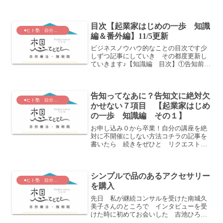
う方が多いですはりきって セミナーと
か講座とか ネイルとか施術とか 作り
上げていざ募集し始めたはいいもののお
目次【起業家はじめの一歩 知識
申し込みが来る日も来る...
●ヒト塾 自分クリエイション科
編＆番外編】11/5更新
ビジネスノウハウ的なことの目次です少
しずつ記事にしていき その都度更新し
ていきます♪【知識編 目次】①告知前に
すること 募集開始後すぐに満席に
するための方法『告知 その前に』【起
業はじめの一歩 知識編その２】
告知ってなあに？告知文に絶対欠
告知っていつから？手帳...
●ヒト塾 自分クリエイション科
かせない７項目 【起業家はじめ
の一歩 知識編 その１】
お申し込み０から卒業！自分の講座を絶
対に不開催にしない方法コチラの記事を
書いたら 続きをぜひと リクエストい
ただいたので 地道に書いていこうと思
います♪よく ブログタイトルやセミナー
講師さんたちの投稿で「告知開始！」
シンプルで品のあるアクセサリー
「告知予告！」「告知記事...
●ヒト塾 自分クリエイション科
を購入
先日 私が継続コンサルを受けた南城久
美子さんのところで インタビューを受
けた時に初めてお会いした 吉池ひろこ
さん。インタビューの後 なんとなく一