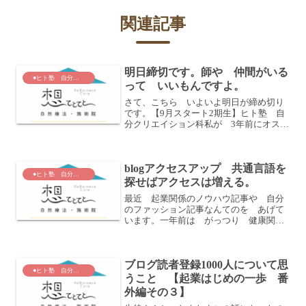
関連記事
明日締切です。師や 仲間がいる
●ヒト塾 自分クリエイション科
って いいもんですよ。
さて、こちら いよいよ明日が締め切り
です。【9月スタート2期生】ヒト塾 自
分クリエイション科私が 3年前にオステ
オパスになると決めて オステオパシー
を学び始めた時、師匠と 仲間がいまし
た。私が2年半前に 退職して起業をする
blogアクセスアップ 共通言語を
と決めた時起業仲間...
●ヒト塾 自分クリエイション科
探せばアクセスは増える。
最近 起業関係のノウハウ記事や 自分
のファッション記事なんてのを あげて
います。一年前は がっつり 健康関連
ばっかりだったんだけど(笑)。目次【起
業家はじめの一歩 知識編＆番外編】
8/29更新シンプルで品のあるアクセサリ
ブログ読者登録1000人について思
ーを購入ま 面白いよ...
●ヒト塾 自分クリエイション科
うこと 【起業はじめの一歩 番
外編その３】