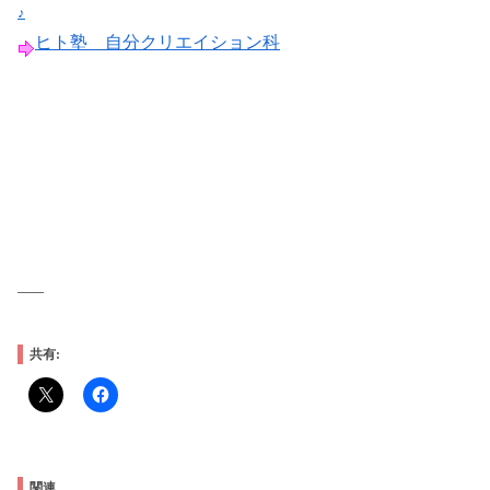
♪
ヒト塾 自分クリエイション科
—–
共有:
関連