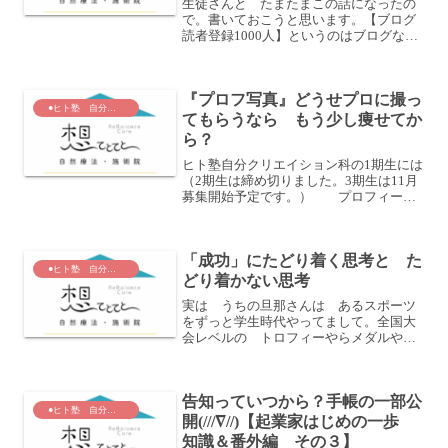
生徒さんと たまたまこの話になったの
で。書いておこうと思います。【ブログ
読者登録1000人】というのはブログなど
で発信したり 起業して自分を知っても
らったりするためにやることが必要
と よく言われている項目です。簡単に
『プロフ写真』どうせプロに撮っ
言うと自分から 100...
●ヒト塾 自分クリエイション科
てもらうなら もう少し痩せてか
ら？
ヒト塾自分クリエイション科の1期生には
（2期生は締め切りました。3期生は11月
募集開始予定です。） プロフィール
写真撮影してもらうのに おススメの場
所を伝えてあります。（都内なので行け
る人だけですけど。）先日のリファイン
「成功」にたどり着く思考と た
タイム（スカイプセ...
●ヒト塾 自分クリエイション科
どり着かない思考
実は うちの旦那さんは あるスポーツ
をずっと学生時代やってまして。全国大
会レベルの トロフィーやらメダルやら
が うちにはいっぱいあります。（私に
は猫に小判・・・・(笑)）そして実は
うちの甥っ子は サッカーではスポンサ
告知っていつから？手帳の一部公
ー企業に海外遠征とかに...
●ヒト塾 自分クリエイション科
開(///∇//)【起業家はじめの一歩
知識＆番外編 その３】