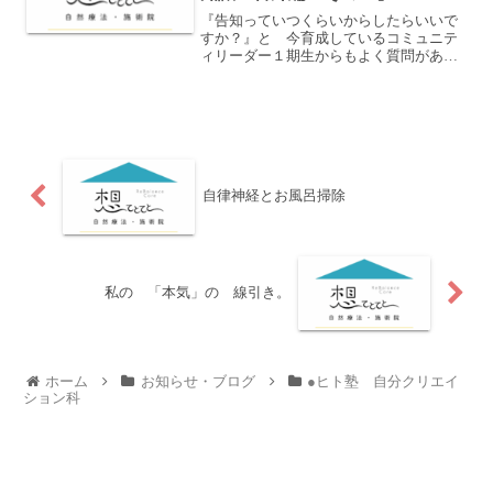
『告知っていつくらいからしたらいいで
すか？』と 今育成しているコミュニテ
ィリーダー１期生からもよく質問があり
ます。告知と募集を分ける場合もありま
すがこの記事では 募集開始と考えてく
ださい。さて これを読まれている起業
家のみなさん、または起業...
自律神経とお風呂掃除
私の 「本気」の 線引き。
ホーム
お知らせ・ブログ
●ヒト塾 自分クリエイ
ション科