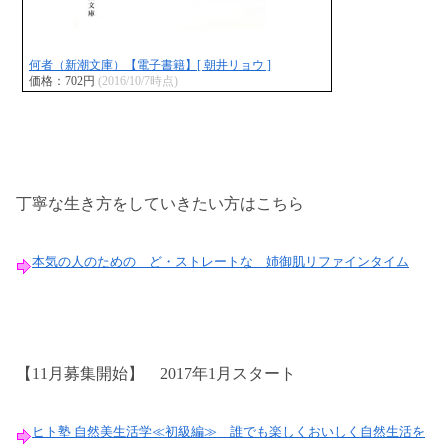
何者（新潮文庫）【電子書籍】[ 朝井リョウ ]
価格：702円
(2016/10/7時点)
丁寧な生き方をしていきたい方はこちら
本気の人のための ど・ストレートな 姉御肌リファインタイム
【11月募集開始】 2017年1月スタート
ヒト塾 自然美生活学≪初級編≫ 誰でも楽しくおいしく自然生活を