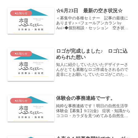
したような・・・。ゲリラ的にするのが
面白いので、動画はすぐに削除しました
☆6月23日 最新の空き状況☆
ｗ今後は、一定時間残...
●お知らせ
＜募集中の各種セミナー 記事の最後に
あります♪＞<フェールアンカラン by
Aoi>◆個別相談・セッション 空き状況
◆個別相談・セッション 基本の曜日
は 月・水・金（変わることも多いで
す）（横浜市）日吉 綱島 溝の口 セ
ンター北 センター南...
ロゴが完成しました♪ ロゴに込
●お知らせ
められた想い
知人に紹介していただいたデザイナーさ
んがとても素敵なロゴ作成をされるので
是非にとお願いしていたロゴがこのたび
完成しました！私たち人間は、本能的感
情や人間的感情、そして思考を繰り返し
ながら自分の生を生きています。そし
て、どんな言動も生き方も全...
体験会の事務連絡でーす。
●お知らせ
純粋な事務連絡です！明日の自然生活学
体験会【募集】9/22(金) 症状・知識から
ココロ・カラダを見つめてみる自然生活
学勉強会 体験会お申し込みの皆様に、
前日のご連絡をメールにて差し上げてお
ります！もし、届いてない場合には、迷
惑フォルダを一度...