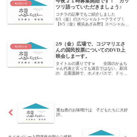
今夜２１時募集開始です！ ガッ
●お知らせ
ツリ語っていただきましょう♪
コチラの記事でもご紹介しました
8/5（金）のスペシャルトークライブ！
【8/5（金）横浜あざみ野】スペシャルト
ークライブ 決定！！！川上ひかりさん
と あおいけいの クロストークや打ち
合わせ一切なしの 「ど・ストレート交
2/9（金）広場で、コジマリエさ
換質問タイム」などなど...
●お知らせ
んの国民投票についてのDVD上
映会しまーす。
タイトルの通りですｗ 全国のかぁち
ゃん代表と言っても過言ではない、新潟
の 元看護師で、ホメオパスで、ドゥー
ラで、その他なんか色々出来る NGOモ
ノサシの共同代表、コジマリエさ
ん。 そうそう、昨年12月の中旬
に、岡山で電磁波のとか、女性...
重ね煮のお味噌汁は 子どもたちに大好
評。