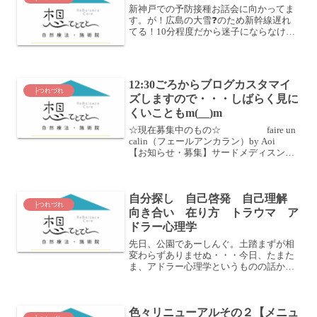
新神戸での予防接種お話会に向かってま
す。が！広島の大雪❓のため新幹線遅れ
てる！10分程度だから迷子にならなけれ
ば時間ちょうどくらいに着くはずなんだ
けどなあ…ご参加予定のみなさま会場カ
フェも10時からしかあかないので時間ち
ょうどに着くくらいで...
12:30ごろからブログカスタマイ
├つれづれ
ズしますので・・・しばらく見に
くいこともm(__)m
☆現在募集中のもの☆ faire un
calin（フェールアンカラン）by Aoi
【お知らせ・募集】サードメディスンチ
ェック＆健康トークカフェ♪ （フェール
Aoiオープン記念）6月16日（月）のオー
プンイベント 残席わずかあ...
自分探し 自己啓発 自己理解
├つれづれ
向き合い 在り方 トラウマ ア
ドラー心理学
先日、公園であーしんぐ。土踏まずが相
変わらずありませぬ・・・今日、たまた
ま、アドラー心理学というものの話か
ら、「トラウマ」や「自分探し」などに
ついて、知人との話題にあがりまし
た。 私が自分のブログやメルマガ
色々リニューアルその２【メニュ
に、トラウマや自分探しというワー...