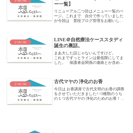
├つれづれ
ー一覧】
リニューアル二つ目はメニュー一覧のペ
ージ。これまで 自分で作っていました
が今回は 普段ブログ管理をお願いして
いるのりんちゅ （櫻井法恵）さんにおス
スメいただいて お願いをしました(^^)の
りんちゅさんは 普段のブログ管理など
LINE＠自然療法ケーススタディ
も（抜けていると...
├つれづれ
誕生の裏話。
まあ大した話じゃないんですけど。
これまでずっとラインは最低限にしてま
した。 保護者会関係の連絡とか含めて
さー。 ラインのあの スタンプでばば
ばーって埋まる感じ、嫌いなんだよ
ね・・・・・。 PCにもライン入れてな
古代マヤの 浄化のお香
いし。 まあ他にも？ここ...
├つれづれ
今日は お香講座で古代文明のお香の調香
をさせていただきました^ ^3種類のうち
の１つ古代マヤの 浄化のためのお香！お
焼香のように粉末状のお香を 炭の上に置
きます。煙がたちのぼりモクモクしてく
るのでしばらくしたら 窓を全開にして部
屋の空気を入...