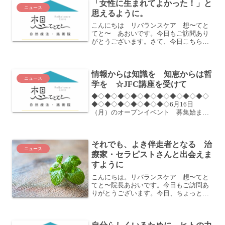
「女性に生まれてよかった！」と
ニュース
思えるように。
こんにちは リバランスケア 想〜てと
てと〜 あおいです。今日もご訪問あり
がとうございます。さて、今日こちらを
ご覧くださってる皆さんの中で女性の方
は、「女性に生まれてよかった！」と、
思われたことがあるでしょうか❓ま、色
情報からは知識を 知恵からは哲
んな方がいると思います。...
ニュース
学を ☆JFC講座を受けて
◆◇◆◇◆◇◆◇◆◇◆◇◆◇◆◇◆◇
◆◇◆◇◆◇◆◇◆◇◆◇6月16日
（月）のオープンイベント 募集始まっ
ています♪お席が少しずつうまってまいり
ました♪ご検討くださってるみなさま、ど
うぞお早目に♪残席4名様になりました～
それでも、よき伴走者となる 治
ありがとうございます...
ニュース
療家・セラピストさんと出会えま
すように
こんにちは。リバランスケア 想〜てと
てと〜院長あおいです。今日もご訪問あ
りがとうございます。今日、ちょっと思
った事があったので書いてみました。み
なさんには、ご自身や家族の健康をサポ
ートするときの支えとなってくれる治療