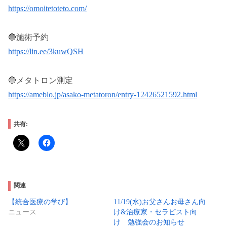
https://omoitetoteto.com/
🔵施術予約
https://lin.ee/3kuwQSH
🔵メタトロン測定
https://ameblo.jp/asako-metatoron/entry-12426521592.html
共有:
関連
【統合医療の学び】
11/19(水)お父さんお母さん向
ニュース
け&治療家・セラピスト向
け 勉強会のお知らせ