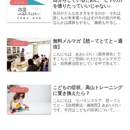
自分らしくいるために ヒトの力
家さんやセラピストさんは...
ニュース
を借りたっていいじゃない♪
自分がどんな生き方をするのか それは
誰しもが本来選べるはずの今の世の中私
なんかは講師もやるし 施術もやるし
セッションもやるし人育てまで始めてる
し「あおいさんは軸がありますよね」
「あおいさんってぶれないですよね」っ
無料メルマガ【想～てとてと～通
てよく言われまする（笑）が...
ニュース
信】
こんにちは あおいけい（碧井啓衣）で
すこちらでご登録いただけるメルマガで
は・自然療法院をしている中で見えてき
たもの感じたもの・自然療法のちょっと
マニアックな話・ココロとカラダとスピ
リットの話・自然療法自然生活を取り入
れる中で起きる私や来院者...
こどもの症状、高山トレーニング
ニュース
に置き換えたら？
こんにちは リバランスケア 想～てと
てと～【自然療法・施術院】あおいけい
です。今日はこどもの症状について。ラ
イン＠でのレスキュー相談を受けるよう
になり、お子さんの症状についての相談
がとても多くなりました。かわいい我が
子です。月齢が小さければ...