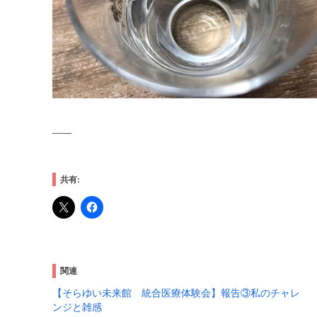
—–
共有:
関連
【そらゆい未来館 統合医療体験会】報告③私のチャレ
ンジと雑感