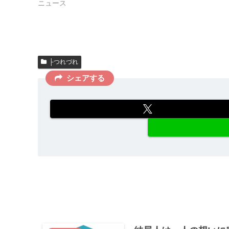
ニュース
├つれづれ
シェアする