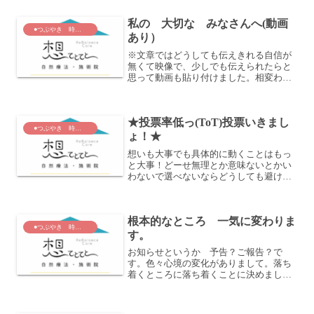
私の 大切な みなさんへ(動画
●つぶやき 時々 あおい節
あり）
※文章ではどうしても伝えきれる自信が
無くて映像で、少しでも伝えられたらと
思って動画も貼り付けました。相変わら
ずのすっぴんで慣れてないから、うまく
話せていないところもあるけれど私の精
一杯です。内容を、文字にもしてありま
★投票率低っ(ToT)投票いきまし
す。多少言い回しが違うと...
●つぶやき 時々 あおい節
ょ！★
想いも大事でも具体的に動くことはもっ
と大事！どーせ無理とか意味ないとかい
わないで選べないならどうしても避けた
い党以外のところにいれることもできる
から自分の意思表示しよう私たちの子ど
もたちに未来をつなぐために(^^)-----
根本的なところ 一気に変わりま
●つぶやき 時々 あおい節
す。
お知らせというか 予告？ご報告？で
す。色々心境の変化がありまして。落ち
着くところに落ち着くことに決めまし
た。ので肩書きやら、今現在のメニュー
やら、根本的なコンセプト「私自身が
こう 在り続けたい」ということはっき