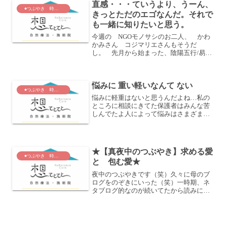
直感・・・ていうより、うーん、
りさせてそこを軸に 名称など...
●つぶやき 時々 あおい節
きっとただのエゴなんだ。それで
も一緒に知りたいと思う。
今週の NGOモノサシのお二人、 かわ
かみさん コジマリエさんもそうだ
し。 先月から始まった、陰陽五行/易経
の こやま先生だってそうだし。来月
の ホロソフィー協会の スガさん ヒ
ロさん だってそうだし・・・。 こ
悩みに 重い軽いなんて ない
れだ！って思ったら、私、そ...
●つぶやき 時々 あおい節
悩みに軽重はないと思うんだよね…私の
ところに相談にきてた保護者はみんな苦
しんでたよ人によって悩みはさまざまだ
ったけどみんなもがいて頑張ってたよ何
度も心の叫びをきいただから必死により
そった悩みに軽重なんかないんだよ-----
★【真夜中のつぶやき】求める愛
●つぶやき 時々 あおい節
と 包む愛★
夜中のつぶやきです（笑）久々に母のブ
ログをのぞきにいった（笑）一時期、ネ
タブログ的なのが続いてたから読みにい
くのやめてたんだけど・・・なんかいい
こと結構書いてた・・・・（笑）母は、
私が教員辞めたこと、一言も責めなかっ
た止めなかった父は「バカ...