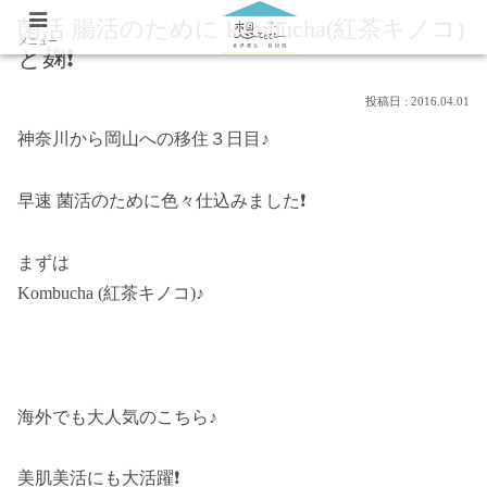
菌活 腸活のために kombucha(紅茶キノコ)
メニュー
と麹❗
2016.04.01
神奈川から岡山への移住３日目♪
早速 菌活のために色々仕込みました❗
まずは
Kombucha (紅茶キノコ)♪
海外でも大人気のこちら♪
美肌美活にも大活躍❗