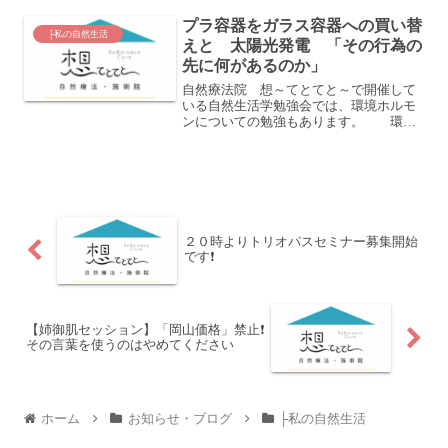
も持ち歩いてますあと花粉症で元々目が
プラ容器をガラス容器への買い替
かゆくなるの...
├私の自然生活
えと 太陽光発電 「その行為の
先に何があるのか」
自然療法院 想～てとてと～で開催して
いる自然生活学勉強会では、環境ホルモ
ンについての勉強もあります。 環境
ホルモンは、体内のホルモンのはたらき
を かき乱してしまう性質があると言わ
れています。（特に生殖系） その代表
として、私たちの身近にあ...
２０時よりトリオパスセミナー募集開始
です❗
【姉御肌セッション】「岡山価格」禁止❗
その言葉を使うのはやめてください
ホーム
お知らせ・ブログ
├私の自然生活