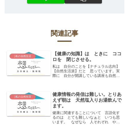
関連記事
【健康の知識】は ときに ココ
├私の自然生活
ロを 閉じさせる。
私は 自分のことを【ナチュラル志向】
【自然生活派】だと 思っています。実
際に 自分が開講している講座も自然美
生活学 勉強会と 名前を付けているも
のがあるくらいです。ですから 例え
ば 食べ物や食材を選ぶとき 添加物
健康情報の発信は難しい。とりあ
原材料 製造方法など気にし...
├私の自然生活
えず朝は 天然塩入りお湯飲んで
ます。
健康に関連することについて 言語化す
るのは とても難しいなぁと いつも思
います。 なぜなら 人それぞれ やっ
た方がいいことが違うから。 ファス