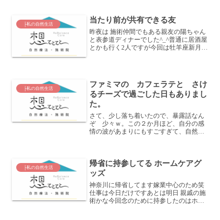
ティング講師の最上級資格も持っている
し、ローフードマイスターの資格も過去
当たり前が共有できる友
にとったし、その二つの学...
├私の自然生活
昨夜は 施術仲間でもある親友の陽ちゃん
と表参道ディナーでした^_^普通に居酒屋
とかも行く2人ですが今回は牡羊座新月と
いうことで 陽ちゃんが表参道のELLEcafe
を選び予約してくれました。なんでもで
きそうと見られる私ですが店選ぶとか予
約とか...
ファミマの カフェラテと さけ
├私の自然生活
るチーズで過ごした日もありまし
た。
さて、少し落ち着いたので、暴露話なん
ぞ 少々ｗ。この２か月ほど、自分の感
情の波があまりにもすごすぎて、自然療
法院をやっているって言えるのか―――
ってツッコミ入れたいような 生活のと
きが結構ありました。◆食欲がないし、
帰省に持参してる ホームケアグ
この私が 甘いものも食べ...
├私の自然生活
ッズ
神奈川に帰省してます嫁業中心のため笑
仕事は今日だけですあとは明日 親戚の施
術かな今回念のために持参したのはホメ
オパシーレメディは・ARNICA・
ACONITE・BELLADONNAこれらはいつ