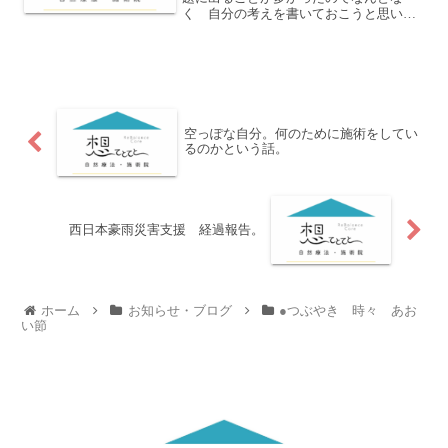
く 自分の考えを書いておこうと思いま
す。考えというほど たいそうなもので
はないけれど。ネットワークビジネスっ
てさそこに ヒエラルキー（階層）がで
きるでしょ。自分を頂点とし...
空っぽな自分。何のために施術をしてい
るのかという話。
西日本豪雨災害支援 経過報告。
ホーム
お知らせ・ブログ
●つぶやき 時々 あお
い節