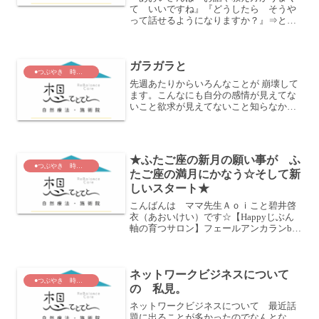
て いいですね』『どうしたら そうや
って話せるようになりますか？』⇒とに
かくやる ただひたすらやる！ﾟ･:,｡ﾟ･:,｡
★ﾟ･:,｡ﾟ･:,｡☆ﾟ･:,｡ﾟ･:,｡★ﾟ･:,｡ﾟ･:,｡
☆ﾟ･:,｡ﾟ･:...
ガラガラと
●つぶやき 時々 あおい節
先週あたりからいろんなことが 崩壊して
ます。こんなにも自分の感情が見えてな
いこと欲求が見えてないこと知らなかっ
たなぁ。こうして言語化して 整理するこ
と整合性を見つけようとすることも今の
わたしには うーんマイナスにはたらく感
じ。言葉でまとめて...
★ふたご座の新月の願い事が ふ
●つぶやき 時々 あおい節
たご座の満月にかなう☆そして新
しいスタート★
こんばんは ママ先生Ａｏｉこと碧井啓
衣（あおいけい）です☆【Happyじぶん
軸の育つサロン】フェールアンカランby
Aoiの代表をしております(^^) フェールア
ンカラン表参道の地方フェールです
☆ﾟ･:,｡ﾟ･:,｡★ﾟ･:,｡ﾟ･:,｡☆...
ネットワークビジネスについて
●つぶやき 時々 あおい節
の 私見。
ネットワークビジネスについて 最近話
題に出ることが多かったのでなんとな