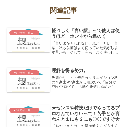
関連記事
軽々しく「言い訳」って使えば使
●つぶやき 時々 あおい節
うほど ホンネから遠のく
「言い訳かもしれないけれど」という言
葉 私も以前はよく使っていた気がしま
す昔から そして 今も よく使われる
言葉ですよね「言い訳」ってでも ずっ
とひっかかりがあったので まずは調べ
てみました都合の悪いことや過失などを
理解を得る努力。
とりつくろうための説明を...
●つぶやき 時々 あおい節
先週かな。ヒト塾自分クリエイション科
の１期生や2期生から相次いで「自分が
FBやブログで 活動や発信し始めたこと
に対する友人知人からの とまどいや
心配の連絡が来た。」という相談が寄せ
られました。最初に、その話が耳に入っ
てきたときには「まあ...
★センスや特技だけでやってるプ
●つぶやき 時々 あおい節
ロなんていないって！苦手とか言
わんと１にも２にも〇〇ですぞ★
『あおいさんは お話や教え方がうまく