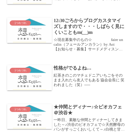
が買えて！乗り換えもできて！無事に新
幹線にのれました♪年内に受けることを決
めてる講座のうちの１つが今日明日です
☆知恵と知識...
12:30ごろからブログカスタマイ
├つれづれ
ズしますので・・・しばらく見に
くいこともm(__)m
☆現在募集中のもの☆ faire un
calin（フェールアンカラン）by Aoi
【お知らせ・募集】サードメディスンチ
ェック＆健康トークカフェ♪ （フェール
Aoiオープン記念）6月16日（月）のオー
プンイベント 残席わずかあ...
性格がでるよね…
├つれづれ
紅茶きのこのマチェドニアいちごをその
まま入れたら友人でもある 協会会長に 笑
われました（笑）-----
★仲間とディナー♪☆ビオカフェ
├つれづれ
＠渋谷★
一昨日、素敵な仲間とディナーしてきま
した～♪渋谷のビオカフェで☆天然酵母の
パンがすっごくおいしくて～♪白桃と甘酒