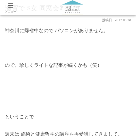
滋賀で S女 同窓会❓（笑）
メニュー
2017.03.28
神奈川に帰省中なので パソコンがありません。
ので、珍しくライトな記事が続くかも（笑）
ということで
週末は 施術と健康哲学の講座を再受講してきまして。