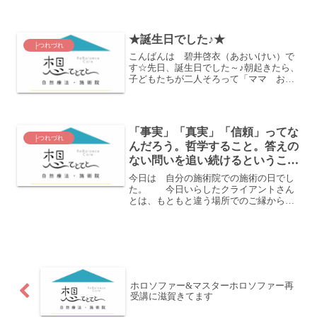
の冷静スープに☆メインディッシュは鶏
肉♪そしてデザートが人参とトマトのジェ
ラートかな？オーガニックのお店って、
★誕生日でした♪★
素材がいいからやっ...
├つれづれ
こんばんは 碧井啓衣（あおいけい）で
す☆先日、誕生日でした～♪朝起きたら、
子どもたちが二人そろって「ママ お誕
生日おめでとう！」って言ってくれて☆
そのあと掃除してたら子どもたちに
「今日はママの誕生日だから おめでと
うって二人で言いに行った...
「事実」「真実」「信頼」ってな
├つれづれ
んだろう。哲学すること。答えの
ない問いを追い続けるというこ
と。
今日は 自分の施術院での施術の日でし
た。 今日いらしたクライアントさん
とは、もともと違う場所でのご縁からス
タートした関係だったことと、たぶん興
味関心や 思考の方向性、琴線が動くと
ころが似ていることから、いつも哲学的
な話が多くて、私も楽しく...
ホロソファー&マスターホロソファー再
受講に滋賀きてます