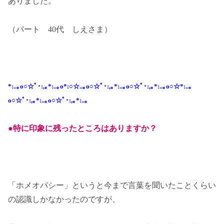
ありました。
（パート 40代 しえさま）
*:..｡o○☆ﾟ･:,｡*:..｡o*:○☆..｡o○☆ﾟ･:,｡*:..｡o○☆ﾟ･:,｡*:..｡o○☆*:..｡
o○☆ﾟ･:,｡*:..｡o○☆ﾟ･:,｡*:..｡
●特に印象に残ったところはありますか？
「ホメオパシー」というと今まで言葉を聞いたことくらい
の認識しかなかったのですが、