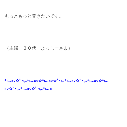
もっともっと聞きたいです。
（主婦 ３０代 よっしーさま）
*:..｡o○☆ﾟ･:,｡*:..｡o○☆*:..｡o○☆ﾟ･:,｡*:..｡o○☆ﾟ･:,｡*:..｡o○☆*:..｡
o○☆ﾟ･:,｡*:..｡o○☆ﾟ･:,｡*:..｡o