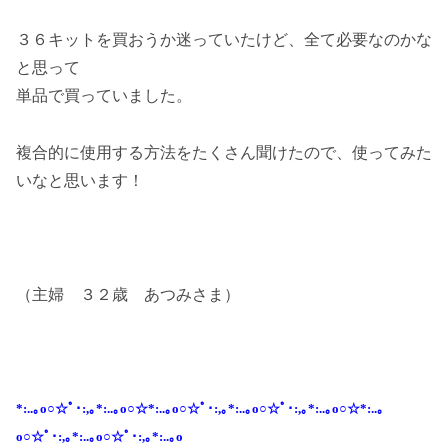
３６キットを買おうか迷っていたけど、全て必要なのかな
と思って
単品で買っていました。
複合的に使用する方法をたくさん聞けたので、使ってみた
いなと思います！
（主婦 ３２歳 あつみさま）
*:..｡o○☆ﾟ･:,｡*:..｡o○☆*:..｡o○☆ﾟ･:,｡*:..｡o○☆ﾟ･:,｡*:..｡o○☆*:..｡
o○☆ﾟ･:,｡*:..｡o○☆ﾟ･:,｡*:..｡o