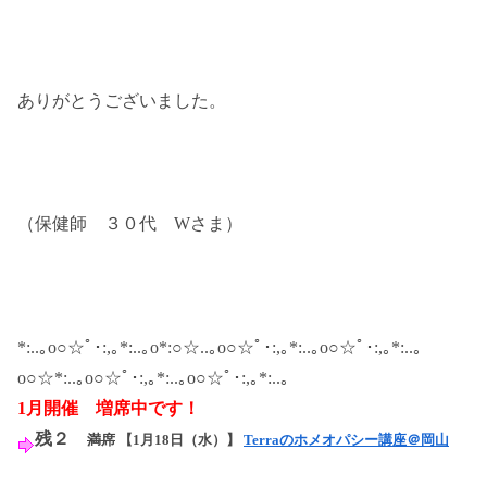
ありがとうございました。
（保健師 ３０代 Wさま）
*:..｡o○☆ﾟ･:,｡*:..｡o*:○☆..｡o○☆ﾟ･:,｡*:..｡o○☆ﾟ･:,｡*:..｡
o○☆*:..｡o○☆ﾟ･:,｡*:..｡o○☆ﾟ･:,｡*:..｡
1月開催 増席中です！
残２
満席
【1月18日（水）】
Terraのホメオパシー講座＠岡山