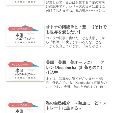
起業したて または起業する予定の方向
けの記事です。シリーズの目次は最後に
付けておきますね。私の講座やセッショ
ン、イベントなどにお申込みいただくと
基本的には 直後に 自動返信メールが
届きます。もちろん、そこに 講座の詳
オトナの階段＠ヒト塾 【それで
細なども載せています。と...
●はじめての方へ
も世界を愛したい】
コチラの記事に書いたことを決意してか
ら『教師』に戻りますいろんなことを
一から見直しています。「自分がどうあ
りたいのか」（Being）「自分はどうして
いたいのか」（Doing）「自分は何をし
たいのか」（I Want）…英語にすると
美腸 美肌 美オーラに♪ ア
イメージ...
●はじめての方へ
レンジkombucha（紅茶きのこ）
仕込中
まずは 写真をご覧くださいませ～♪現
在 仕込んでいる Kombucha（紅茶きの
こ）です♪。全部 飲むためのもの 飾り
じゃないのです。キレイでしょう～♪仕込
んでる最中もあまりにきれいで うっと
りしております。セレブにも 海外でも
私の自己紹介 ～熱血に ど・ス
人気のこの ...
●はじめての方へ
トレートに生きる～