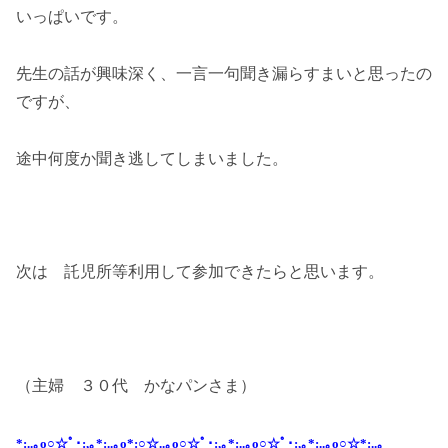
いっぱいです。
先生の話が興味深く、一言一句聞き漏らすまいと思ったの
ですが、
途中何度か聞き逃してしまいました。
次は 託児所等利用して参加できたらと思います。
（主婦 ３０代 かなパンさま）
*:..｡o○☆ﾟ･:,｡*:..｡o*:○☆..｡o○☆ﾟ･:,｡*:..｡o○☆ﾟ･:,｡*:..｡o○☆*:..｡