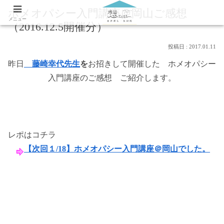
ホメオパシー入門講座＠岡山ご感想
メニュー
（2016.12.5開催分）
2017.01.11
昨日
藤崎幸代先生
を
お招きして開催した ホメオパシー
入門講座のご感想 ご紹介します。
レポはコチラ
【次回１/18】ホメオパシー入門講座＠岡山でした。