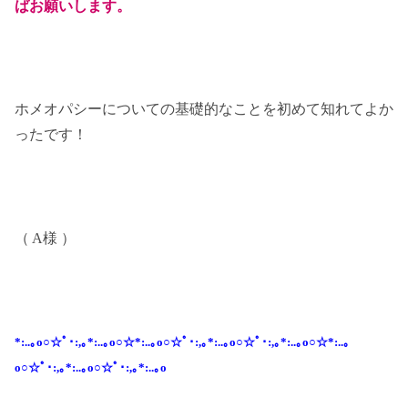
ばお願いします。
ホメオパシーについての基礎的なことを初めて知れてよか
ったです！
（ A様 ）
*:..｡o○☆ﾟ･:,｡*:..｡o○☆*:..｡o○☆ﾟ･:,｡*:..｡o○☆ﾟ･:,｡*:..｡o○☆*:..｡
o○☆ﾟ･:,｡*:..｡o○☆ﾟ･:,｡*:..｡o