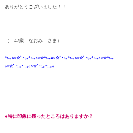
ありがとうございました！！
（ 42歳 なおみ さま）
*:..｡o○☆ﾟ･:,｡*:..｡o○☆*:..｡o○☆ﾟ･:,｡*:..｡o○☆ﾟ･:,｡*:..｡o○☆*:..｡
o○☆ﾟ･:,｡*:..｡o○☆ﾟ･:,｡*:..｡o
●特に印象に残ったところはありますか？