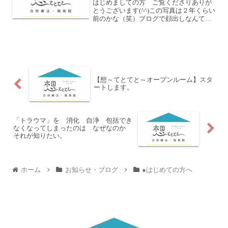
はじめましての方 ご覧くださりありが
とうございます(^^)この写真は２年くらい
前のかな（笑）ブログで顔出しなんて…
(T_T)ってめっちゃ緊張しながらとったや
つ（笑）この記事では 私が教員から
オステオパスという施術者をめざし ワ
クチンセミナ...
【想～てとてと～オープンルーム】スタ
ートします。
「トラウマ」を 消化 自浄 包括でき
なくなってしまったのは なぜなのか
それが知りたい。
ホーム
お知らせ・ブログ
●はじめての方へ