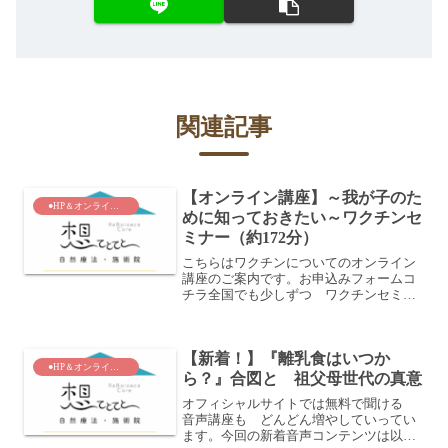
関連記事
【オンライン講座】～我が子のた
●HP＆オンライン講座各種
めに知っておきたい～ワクチンセ
ミナー（約172分）
こちらはワクチンについてのオンライン
講座のご案内です。お申込みフォームコ
チラ全国でも少しずつ ワクチンセミナ
ー講師が増えてきていますそして ワク
チンって危ないらしいと知り 学び始め
るママさんたちがたくさんいます我が子
【新着！】『離乳食はいつか
を守るためにでもやっぱり...
●HP＆オンライン講座各種
ら？』合図と 祖父母世代の真意
オフィシャルサイトでは無料で聞ける
音声講座も どんどん増やしていってい
ます。今回の新着音声コンテンツは以下