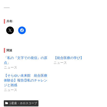
—–
共有:
関連
「私の『文字での発信』の原
【統合医療の学び】
点」
ニュース
ニュース
【そらゆい未来館 統合医療
体験会】報告③私のチャレン
ジと雑感
ニュース
├星座・ホロスコープ