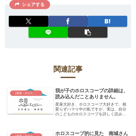
シェアする
関連記事
我が子のホロスコープの詳細は、
├星座・ホロスコープ
読み込んだことありません。
星座大好き、ホロスコープ大好きで、相
変らずハマり中の私ですが、実は、自分
のこどものホロスコープを詳しく読みこ
んだことはありません。 なぜなら、
親の私が「この子はこういう才能があっ
て、こういう弱点があって・・・こうい
ホロスコープ的に見た 南城さん
う特性があるはずで・・・...
├星座・ホロスコープ