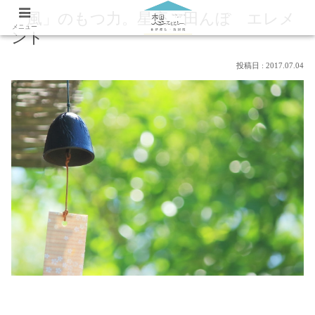
「風」のもつ力。星座 田んぼ エレメ
メニュー
ント
2017.07.04