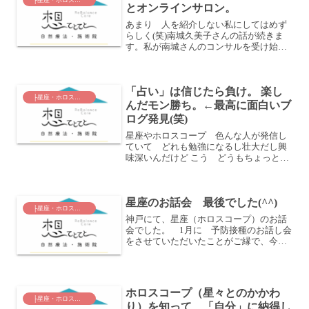
とオンラインサロン。
あまり 人を紹介しない私にしてはめず
らしく(笑)南城久美子さんの話が続きま
す。私が南城さんのコンサルを受け始め
たころ、ま、それに対していい顔しなか
った方もいました。南城さん というよ
り コンサルを受けたことに対してです
「占い」は信じたら負け。 楽し
ね。そもそも 「コンサ...
├星座・ホロスコープ
んだモン勝ち。←最高に面白いブ
ログ発見(笑)
星座やホロスコープ 色んな人が発信し
ていて どれも勉強になるし壮大だし興
味深いんだけど こう どうもちょっと
敬虔な感じがするというか スピリチュ
アル的要素が強いというかね も少し 血
肉を伴った表現が 私はすっごくすきで
星座のお話会 最後でした(^^)
(笑)そんなのを 初...
├星座・ホロスコープ
神戸にて、星座（ホロスコープ）のお話
会でした。 1月に 予防接種のお話し会
をさせていただいたことがご縁で、今回
もリクエストいただきまして。 ホ
ロスコープの発祥ホロスコープチャート
の見方ざっくりとした読み解き方身体と
星座や惑星の関係四つの...
ホロスコープ（星々とのかかわ
├星座・ホロスコープ
り）を知って 「自分」に納得し