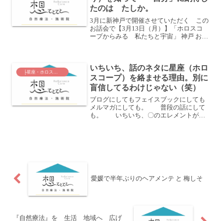
たのは たしか。
3月に新神戸で開催させていただく この
お話会で【3月13日（月）】「ホロスコ
ープからみる 私たちと宇宙」 神戸 お話
会講座やお話会という形で 星座（ホロ
スコープ）についてお伝えさせていただ
くことは最後になりました。（自然美生
いちいち、話のネタに星座（ホロ
活学上級編では ...
├星座・ホロスコープ
スコープ）を絡ませる理由。別に
盲信してるわけじゃない（笑）
ブログにしてもフェイスブックにしても
メルマガにしても。 普段の話にして
も。 いちいち、〇のエレメントがど
うの とかしし座が とか蟹座だから
とかってよく入れております。 その
一番の理由は、好きだから！ですｗ俗に
いう星座って、西洋占星術...
愛媛で半年ぶりのヘアメンテ と 梅しそ
『自然療法』を 生活 地域へ 広げ