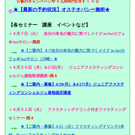
＜3,000円OFF！＞
☆春のキャンペーン中
☆
★【最新の予約状況】オステオパシー施術★
【各セミナー 講座 イベントなど】
＜４月７日（火）
自分の本当の魅力に気づくメイク in Aoiカフェ
＠Aoiサロン
>
満席
★【ご案内】４/7自分の本当の魅力に気づくメイク in Aoiカ
フェ＠Aoiサロン（川崎）★
＜４月２０日（月）＆27日(月） ジュニアファスティングコンシ
ェルジュ資格取得講座>
残４
★【ご案内・募集】4/20(月）＆4/27(月）ジュニアファステ
ィングコンシェルジュ資格認定講座
＜４月２１日（火）
ファスティングドリンク付きファスティング
セミナー
>
残４
★【ご案内・募集】4/21（火）ファスティングドリンク1本
付 Happyファスティングセミナー★