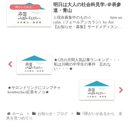
明日は大人の社会科見学♪＠表参
匠カフェ会員に...
└障がいがあるから 未来を見つめて☆
道・青山
☆現在募集中のもの☆ faire un
calin（フェールアンカラン）by Aoi
【お知らせ・募集】サードメディスンチ
ェック＆健康トークカフェ♪ （フェール
Aoiオープン記念）6月16日（月）のオー
プンイベント 満席（キャン...
★3月の月間人気記事ランキング・・・
私は川崎の中学生の事件 忘れな
い・・・★
★サロンドリンクにコンブチャ
kombucha♪紅茶キノコ★
ホーム
お知らせ・ブログ
└障がいがあるから 未
来を見つめて☆