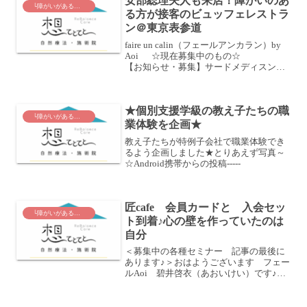
安部総理夫人も来店！障がいのあ
└障がいがあるから 未来を見つめて☆
る方が接客のビュッフェレストラ
ン＠東京表参道
faire un calin（フェールアンカラン）by
Aoi ☆現在募集中のもの☆
【お知らせ・募集】サードメディスンチ
ェック＆健康トークカフェ♪ （フェール
Aoiオープン記念）6月16日（月）のオー
プンイベント 満席（キャン...
★個別支援学級の教え子たちの職
└障がいがあるから 未来を見つめて☆
業体験を企画★
教え子たちが特例子会社で職業体験でき
るよう企画しました★とりあえず写真～
☆Android携帯からの投稿-----
匠cafe 会員カードと 入会セッ
└障がいがあるから 未来を見つめて☆
ト到着♪心の壁を作っていたのは
自分
＜募集中の各種セミナー 記事の最後に
あります♪＞おはようございます フェー
ルAoi 碧井啓衣（あおいけい）です♪先
日、匠cafe会員というものに申し込んだ
記事を上げたのですが・・・記事はコチ
ラ障がい者とともに運営しているお店☆