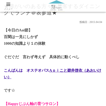
★障がいのある方々が接客するダイニン
メニュー
グでランチ＠表参道★
2015.04.04
【今日のAoi節】
百聞は一見にしかず
1000の知識より１の体験
ぐだぐだ 言わず考えず 具体的に動くべし
こんばんは オステオパス
A
ｏｉこと碧井啓衣（あおいけ
い）
です☆
【Happyじぶん軸の育つサロン】