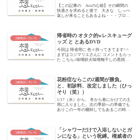
【この記事の Aoiの心箱】その瞬間の
快適さを求めると後で 大きな しっぺ
返しが来ることもあるよね・・・ブログ
書く前に 寝ろってことだよ（←自分に
言ってみた(笑)）こんばんは オステオ
パスAｏｉこと碧井啓衣（あおいけい）
帰省時の オタク的wレスキューグ
です☆【Happy...
├健康話いろいろ
ッズ と とあるDVD
今回は 帰省用に 色々持ってきてます^ ^
まずはコジマリエさんに コメントもらっ
た こちら♪味噌鉄火味噌梅干しの黒焼き
それから りっき先生と小林びんせい先生
のところのメタモルフォーゼエッセンス
とponちゃんから購入した フラワーエッ
花粉症ならこの2週間が勝負。
センス ...
├健康話いろいろ
と、初診料、改定しました（ひっ
そり（笑））
1/17（水）から、 冬から春にかけての土
用に入りました。次の季節への準備でも
ありこの一年の棚卸しでもあるこの時
期。カラダも 一年間ためてきた老廃物を
お掃除するために鼻水や咳 風邪をひいて
排泄を促します。それをスムーズにして
「シャワーだけで入浴しないとガ
もらうためにはこ...
├健康話いろいろ
ンになる」という呪縛。権威者の