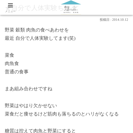
★自分で人体実験ちぅ★
メニュー
2014.10.12
野菜 穀類 肉魚の食べあわせを
最近 自分で人体実験してます(笑)
菜食
肉魚食
普通の食事
まあ組み合わせですね
野菜はやはり欠かせない
菜食だと痩せるけど筋肉も落ちるのとハリがなくなる
糖質は控えて肉魚と野菜にすると