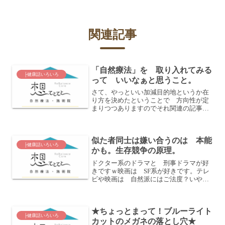
関連記事
「自然療法」を 取り入れてみる
├健康話いろいろ
って いいなぁと思うこと。
さて、やっといい加減目的地というか在
り方を決めたということで 方向性が定
まりつつありますのでそれ関連の記事を
書いてみたくなりました(笑)『自然療
法』って ひとまとめにして言っている
けれど、厳密には ここからここまでが
似た者同士は嫌い合うのは 本能
自然療法 って線引きは難...
├健康話いろいろ
かも。生存競争の原理。
ドクター系のドラマと 刑事ドラマが好
きですｗ映画は SF系が好きです。テレ
ビや映画は 自然派にはご法度？いやい
や 有名な人も そうそう全部シャット
アウトはしてないと思いますよ(笑)みん
な うまく息抜きしたりゆるめたりし
★ちょっとまって！ブルーライト
て バランスとってるか...
├健康話いろいろ
カットのメガネの落とし穴★