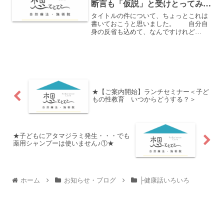
断言も「仮説」と受けとってみ
る。
タイトルの件について、ちょっとこれは
書いておこうと思いました。 自分自
身の反省も込めて、なんですけれど
も。 数日前に、知り合いの方がフ
ェイスブックである医師の記事につい
て、疑問ともにシェアされていまし
た。 その医師の記事の趣旨はお...
★【ご案内開始】ランチセミナー＜子ど
もの性教育 いつからどうする？＞
★子どもにアタマジラミ発生・・・でも
薬用シャンプーは使いません♪①★
ホーム
お知らせ・ブログ
├健康話いろいろ