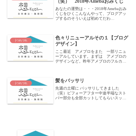
（笑） 2018年Amebaおみくじ
あなたの運勢は・・・2018年Amebaおみ
くじをひくこんなんやって、ブログアッ
プするのそういえば初めてだわ
―（笑） ブログは長い方がいいって♪
お任せあれｗそれにしても、こんなのブ
ログにアップするっていうこの心境はい
色々リニューアルその１【ブログ
ったいなんなんだろ。 ...
├つれづれ
デザイン】
ここ最近 アメブロをまた 一部リニュ
ーアルしています。まずは アメブロの
デザインなど。昨年アメブロのフルカス
タマイズをお願いした踊れるデザイナー
☆手塚ゆきえさんにブログタイトルや写
真なども入れ替えてもらいました。昨
髪をバッサリ
年 初めてお願いしたときは...
├つれづれ
先週の土曜に バッサリしてきました
（笑）ビフォーアフター中途半端なスト
パー部分も全部カットしてもらいスッキ
リ^ ^-----