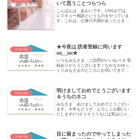
いて思うことつらつら
こんばんは あおいです。LINE@では、
レスキュー相談というものをやっていま
す。これは、心身の不調があったとき
に、西洋医学的アプローチだけでなく
「自然療法・代替療法的な視点でも対処
したい」と思っているけれど、いざとい
うときに「一人では心細い...
★今夜は 読者登録に伺います
├つれづれ
m(__)m★
いつもみなさま、ご訪問やいいね ペタ 登
録ありがとうございます！なかなかゆっ
くりみなさまのところにお伺いできてお
りませぬ(>_<)が今夜はメッセージのお返
事と読者登録にお伺いさせていただきま
すね♪あとblogにも遊びにいかせていただ
明けましておめでとうございます
く予定で...
├つれづれ
＆うちのネコ
みなさま あけましておめでとうござい
ます。今年もどうぞ よろしくお願いい
たします(^^)そうそううちには実はにゃん
こがいます(笑)あまり写真とか出さない
のでｗでも 新年のごあいさつ代わり
に・・・・音にびっくりして片目をつぶ
目に留まったのでやってしまった
り・・・それでも ...
├つれづれ