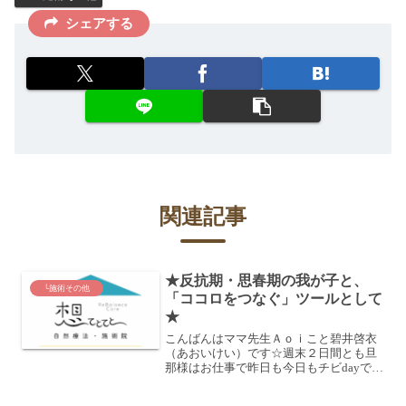
シェアする
関連記事
★反抗期・思春期の我が子と、
└施術その他
「ココロをつなぐ」ツールとして
★
こんばんはママ先生Ａｏｉこと碧井啓衣
（あおいけい）です☆週末２日間とも旦
那様はお仕事で昨日も今日もチビdayでし
た☆昼間は近所の文化センターで兄たち
と遊んでるから またもや母は待ちぼうけ