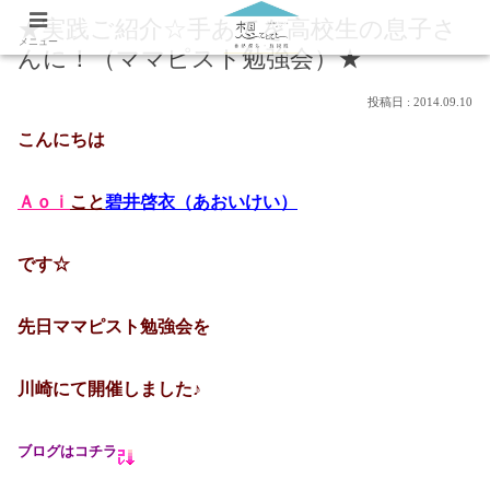
★実践ご紹介☆手あてを高校生の息子さ
メニュー
んに！（ママピスト勉強会）★
2014.09.10
こんにちは
Ａｏｉ
こと
碧井啓衣（あおいけい）
です☆
先日ママピスト勉強会を
川崎にて開催しました♪
ブログはコチラ