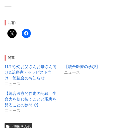
—–
共有:
関連
11/19(水)お父さんお母さん向
【統合医療の学び】
け&治療家・セラピスト向
ニュース
け 勉強会のお知らせ
ニュース
【統合医療的伴走の記録 生
命力を信じ抜くことと現実を
見ることの狭間で】
ニュース
└施術その他