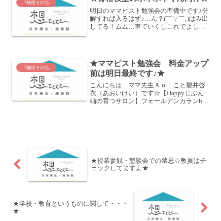
└施術その他
明日のママピスト勉強会の準備中です♪分
解すれば入るはず♪…ん？(￣▽￣;)はみ出
してる！ムム…車でいくしこれでよしと
しよう♪あとはお気に入りのヨガマット☆
おちょっと講師らしく眼鏡しようかな
(笑)Android携帯からの投稿-----
★ママピスト勉強会 料金アップ
└施術その他
前は明日最終です♪★
こんにちは ママ先生Ａｏｉこと碧井啓
衣（あおいけい）です☆【Happyじぶん
軸の育つサロン】フェールアンカランby
Aoiの代表をしております(^^) フェールア
ンカラン表参道の地方フェールです
☆ﾟ･:,｡ﾟ･:,｡★ﾟ･:,｡ﾟ･:,｡☆...
★授業参観・懇談会での禁忌☆教員はチ
ェックしてますよ★
★学校・教育というものに関して・・・
★