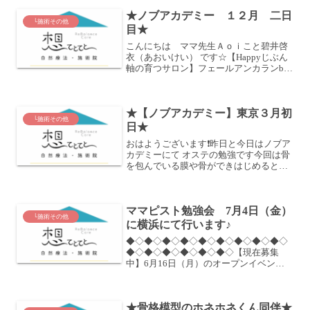
(笑)でも、久々の大好きなママ友と会え
★ノブアカデミー １２月 二日
て楽しい時間♪さ...
└施術その他
目★
こんにちは ママ先生Ａｏｉこと碧井啓
衣（あおいけい） です☆【Happyじぶん
軸の育つサロン】フェールアンカランby
Aoiの代表をしております(^^) フェールア
ンカラン表参道 の地方フェール です
☆ﾟ･:,｡ﾟ･:,｡★ﾟ･:,｡ﾟ･:...
★【ノブアカデミー】東京３月初
└施術その他
日★
おはようございます❗昨日と今日はノブア
カデミーにて オステの勉強です今回は骨
を包んでいる膜や骨ができはじめるとき
から完成までに関与するところのユニッ
トを学びましたそしてこのノブアカデミ
ーの卒業条件などのお話もありましたこ
ママピスト勉強会 7月4日（金）
の学校はただ施術がで...
└施術その他
に横浜にて行います♪
◆◇◆◇◆◇◆◇◆◇◆◇◆◇◆◇◆◇
◆◇◆◇◆◇◆◇◆◇◆◇【現在募集
中】6月16日（月）のオープンイベン
ト 残席わずかありがとうございます
【お知らせ・募集】サードメディスンチ
ェック＆健康トークカフェ♪ （フェール
★骨格模型のホネホネくん同伴★
Aoiオープン記念）6月3...