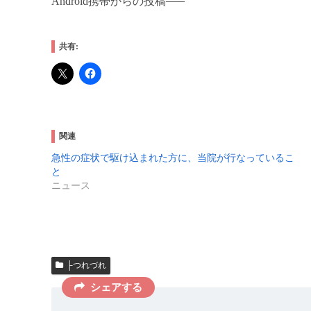
—–
Android携帯からの投稿
共有:
関連
急性の症状で駆け込まれた方に、当院が行なっているこ
と
ニュース
├つれづれ
シェアする