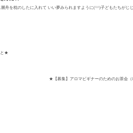
舟を枕のしたに入れて いい夢みられますように(^^)子どもたちがじじばば
たいこと★
★【募集】アロマビギナーのためのお茶会（