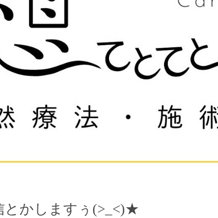
かしますぅ(>_<)★