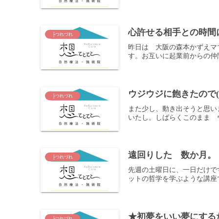
心許せる相手との時間
├つれづれ
昨日は 大阪の森本かずえママ
す。お互いに起業前からの仲
ウジウジに飽きたので(
├つれづれ
また少し、動き出そうと思い
いたし。しばらくこのまま 
遠回りした 数か月。
├つれづれ
先週の土曜日に、一日だけで
ットの哲学を学ぶような講座
★初夢をいい夢にする
├つれづれ