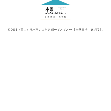
© 2014 《岡山》リバランスケア 想〜てとてと〜 【自然療法・施術院】.