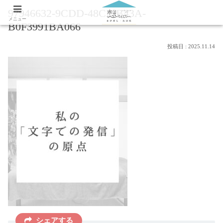
97946632-9CDD-48CE-B43A-
メニュー
B0F3991BA066
2025.11.14
シェアする