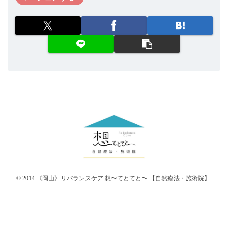
© 2014 《岡山》リバランスケア 想〜てとてと〜 【自然療法・施術院】.