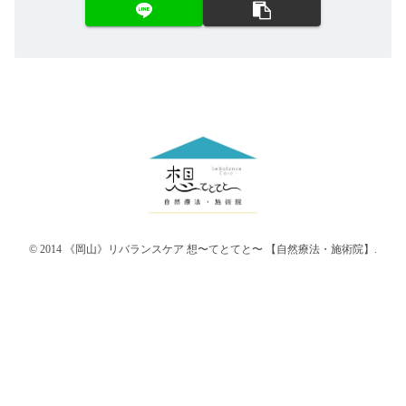
© 2014 《岡山》リバランスケア 想〜てとてと〜 【自然療法・施術院】.