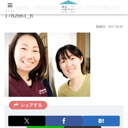
18194895_1858102037772419_97771984137
メニュー
1782661_n
2017.06.01
シェアする