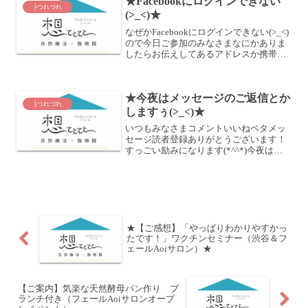
★Facebookにログインできない
てきたおどらぼイベン...
├つれづれ
(>_<)★
なぜかFacebookにログインできない(>_<)
ので今日ご参加のみなさまなにかありま
したらお伝えしてあるアドレスか携帯に
ご連絡くださーい！業務連絡でした～
m(__)mAndroid携帯からの投稿-----
★今夜はメッセージのご返信とか
├つれづれ
しますぅ(>_<)★
いつもみなさまコメントいいねペタメッ
セージ読者登録ありがとうございます！
すっごい励みになります(*^^*)今夜はメ
ッセージなどもお返ししますのでもう少
しおまちくださーいm(__)mAndroid携帯
からの投稿-----
★【ご感想】「やっぱりわかりやすかっ
たです！」ワクチンセミナー（渋谷＆フ
ェールAoiサロン）★
【ご案内】気楽な天然酵母パン作り ブ
ランチ付き（フェールAoiサロンオープ