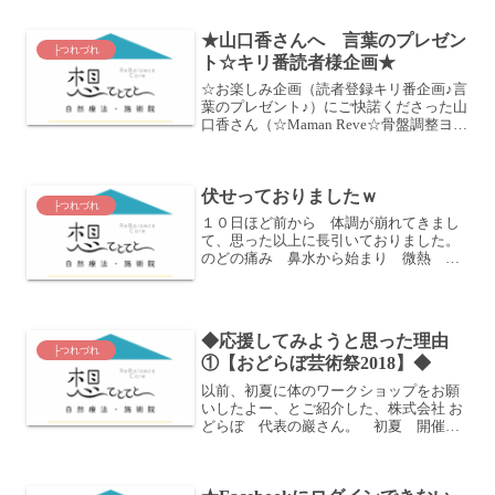
泣いてた。大事な人を 私はもっと大事
にできたんじゃないかって。どうしたら
★山口香さんへ 言葉のプレゼン
よかったんだろうって。あ...
├つれづれ
ト☆キリ番読者様企画★
☆お楽しみ企画（読者登録キリ番企画♪言
葉のプレゼント♪）にご快諾くださった山
口香さん（☆Maman Reve☆骨盤調整ヨ
ガ・ベビー＆ママヨガ【栄区・大船】）
への言葉のプレゼントです☆☆*ﾟ ゜ﾟ
*☆*ﾟ ゜ﾟ*☆*ﾟ ゜ﾟ*☆*ﾟ ゜ﾟ*☆...
伏せっておりましたｗ
├つれづれ
１０日ほど前から 体調が崩れてきまし
て、思った以上に長引いておりました。
のどの痛み 鼻水から始まり 微熱
咳 頭痛。まさに風邪症状。昔から扁桃
腺がよく腫れるのでよく耳鼻科で色々喉
に塗られてました。ので そこから症状
が始まるのは もう仕方な...
◆応援してみようと思った理由
├つれづれ
①【おどらぼ芸術祭2018】◆
以前、初夏に体のワークショップをお願
いしたよー、とご紹介した、株式会社 お
どらぼ 代表の巖さん。 初夏 開催予
定♪【自分の身体を知る→楽しくなる に
つなげるための運動】レクチャー&レッ
スンその巖さんが、３年くらい継続され